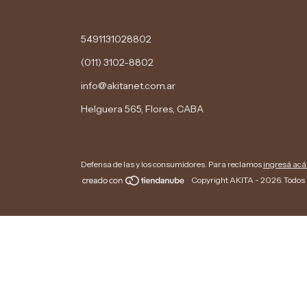
5491131028802
(011) 3102-8802
info@akitanet.com.ar
Helguera 565, Flores, CABA
Defensa de las y los consumidores. Para reclamos
ingresá acá
Copyright AKITA - 2026. Todos 