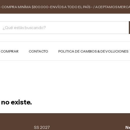
 COMPRA MINÍMA $300.000-ENVÍOS A TODO EL PAÍS - / ACEPTAMOS MERC
 COMPRAR
CONTACTO
POLITICA DE CAMBIOS & DEVOLUCIONES
no existe.
SS 2027
Ne