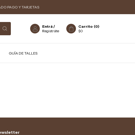
ADO PAGO Y TARJETAS
Entrá
/
Carrito
(
0
)
Registráte
$0
GUÍA DE TALLES
wsletter