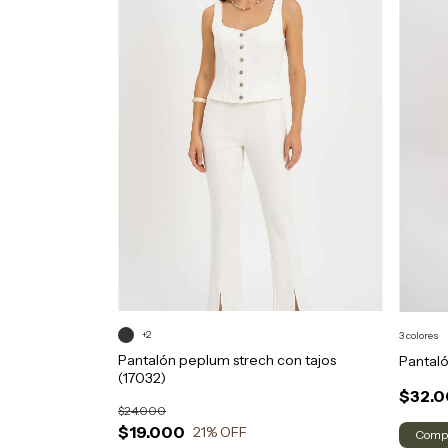
+2
3 colores
Pantalón peplum strech con tajos
Pantaló
(17032)
$32.
$24.000
$19.000
21
% OFF
Comp