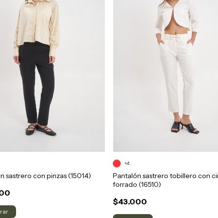
+4
n sastrero con pinzas (15014)
Pantalón sastrero tobillero con c
forrado (16510)
000
$43.000
rar