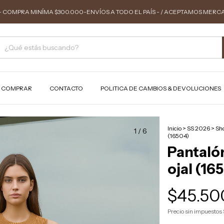
 COMPRA MINÍMA $300.000-ENVÍOS A TODO EL PAÍS - / ACEPTAMOS MERC
 COMPRAR
CONTACTO
POLITICA DE CAMBIOS & DEVOLUCIONES
Inicio
>
SS 2026
>
Sh
1
/
6
(16504)
Pantalón
ojal (16
$45.50
Precio sin impuestos