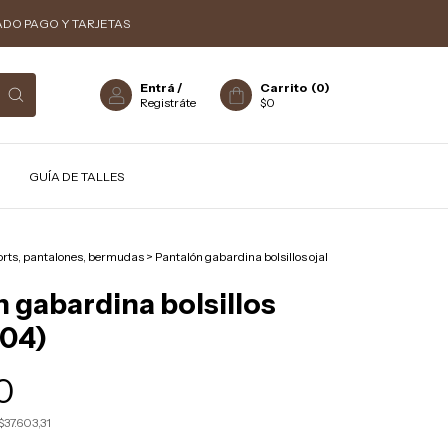
ADO PAGO Y TARJETAS
Entrá
/
Carrito
(
0
)
Registráte
$0
GUÍA DE TALLES
orts, pantalones, bermudas
>
Pantalón gabardina bolsillos ojal
 gabardina bolsillos
504)
0
$37.603,31