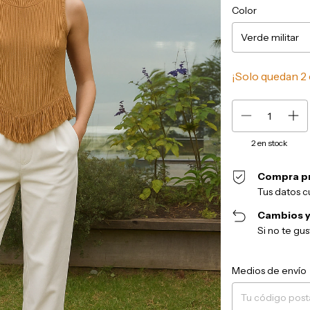
Color
¡Solo quedan
2
2
en stock
Compra p
Tus datos c
Cambios y
Si no te gu
Entregas para el CP:
Medios de envío